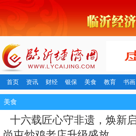
首页
资讯
财经
银保
美食
教育
书画
美食
十六载匠心守非遗，焕新
尚屯炒鸡老店升级盛放