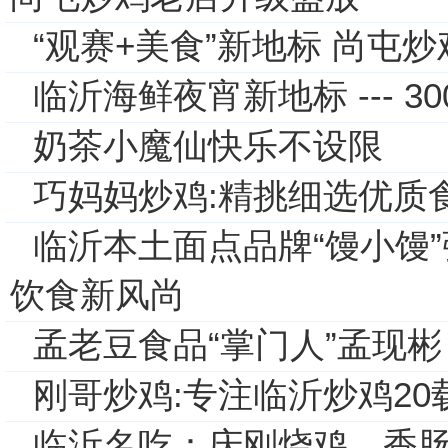
“观赛+美食”新地标 尚屯
临沂海鲜夜宵新地标 --- 3
奶茶小魔仙快乐不设限
巧妈妈炒鸡:精挑细选优质
临沂本土面点品牌“馒小馒
饮食新风尚
孟老豆食品“掌门人”孟现
刚哥炒鸡:专注临沂炒鸡20
临沂名吃：庆刚烧鸡、香