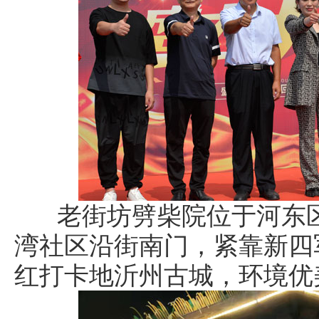
老街坊劈柴院位于河东区
湾社区沿街南门，紧靠新四
红打卡地沂州古城，环境优