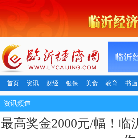
首页
资讯
财经
银保
美食
教育
书画
资讯频道
最高奖金2000元/幅！