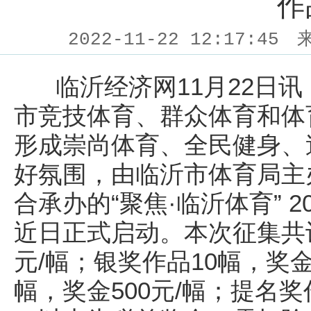
作
2022-11-22 12:17:45
临沂经济网11月22日讯
市竞技体育、群众体育和体
形成崇尚体育、全民健身、
好氛围，由临沂市体育局主
合承办的“聚焦·临沂体育” 
近日正式启动。本次征集共设
元/幅；银奖作品10幅，奖金
幅，奖金500元/幅；提名奖