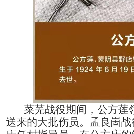
菜芜战役期间，公方莲领
送来的大批伤员。孟良崮战