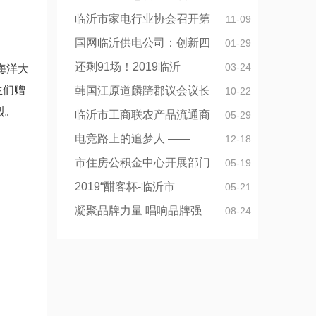
临沂市家电行业协会召开第
11-09
国网临沂供电公司：创新四
01-29
还剩91场！2019临沂
03-24
海洋大
生们赠
韩国江原道麟蹄郡议会议长
10-22
烈。
临沂市工商联农产品流通商
05-29
电竞路上的追梦人 ——
12-18
市住房公积金中心开展部门
05-19
2019“酣客杯-临沂市
05-21
凝聚品牌力量 唱响品牌强
08-24