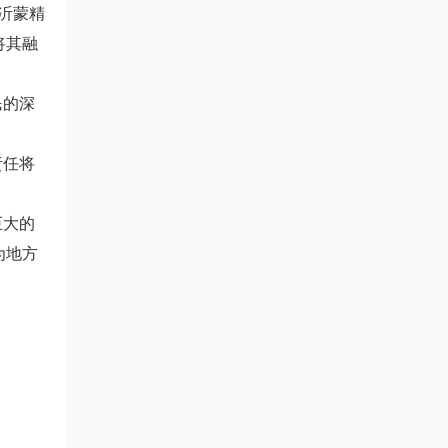
沂蒙精
将其融
民的深
责任将
巨大的
为地方