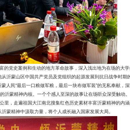
的党史案例和生动的地方革命故事，深入浅出地为在场的大学
他从沂蒙山区中国共产党员及党组织的起源发展到抗日战争时期的
沂蒙人民“最后一口粮做军粮，最后一块布做军装”的无私奉献，
”的沂蒙精神内核。一个个感人至深的故事让在场听众深受触动
多公里，走遍祖国大江南北搜集红色历史素材丰富沂蒙精神的内涵
从沂蒙精神中汲取力量，将个人成长融入国家发展大局。