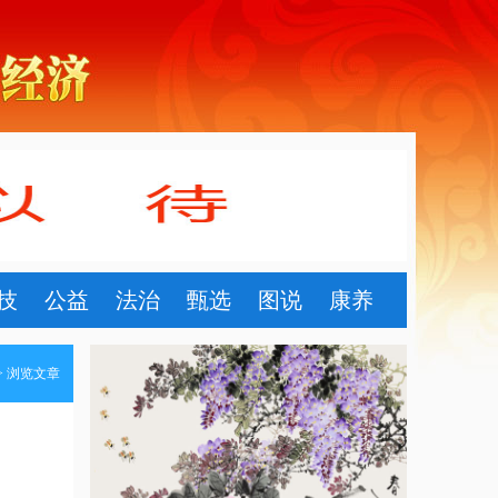
技
公益
法治
甄选
图说
康养
> 浏览文章