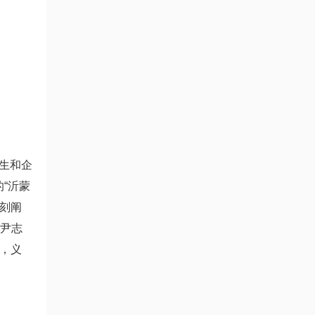
生和企
“沂蒙
深刻阐
。尹志
，义