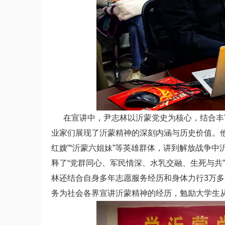
在宣讲中，尹志林以沂蒙党史为核心，结合丰富
业家们展现了沂蒙精神的深刻内涵与历史价值。
红嫂”“沂蒙六姐妹”等英雄群体，讲到解放战争中
释了“党群同心、军民情深、水乳交融、生死与共
林还结合自身多年志愿服务经历和身体力行3万
务为社会各界宣讲沂蒙精神的经历，勉励大学生