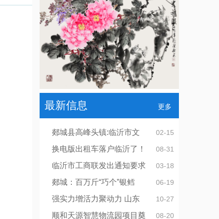
最新信息
更多
郯城县高峰头镇:临沂市文
02-15
换电版出租车落户临沂了！
08-31
临沂市工商联发出通知要求
03-18
郯城：百万斤“巧个”银鳕
06-19
强实力增活力聚动力 山东
10-27
顺和天源智慧物流园项目奠
08-20