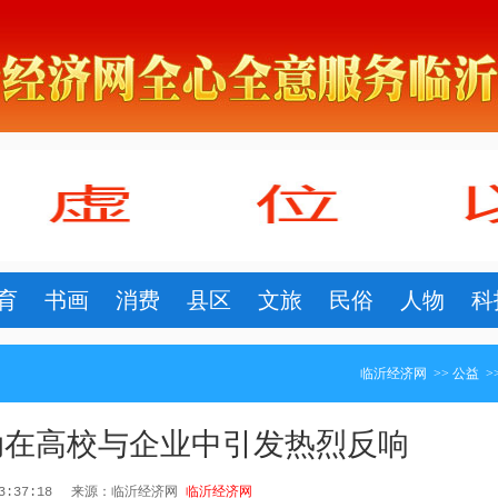
育
书画
消费
县区
文旅
民俗
人物
科
临沂经济网
>>
公益
>
动在高校与企业中引发热烈反响
13:37:18
来源：临沂经济网
临沂经济网