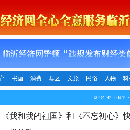
育
书画
消费
县区
文旅
民俗
人物
科
临沂经济网
>>
民俗
>
曲《我和我的祖国》和《不忘初心》