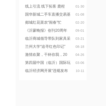
线上引流 线下拓客 鹿程
01-30
国华新城二手车直播交易基
01-08
郯城红花菜农“闹春”忙
02-20
《沂蒙晚报》创刊20周年
09-01
临沂商城领导带队到家具采
03-21
兰州大学“追寻红色印记”
08-18
激情欢聚，干杯你我，20
04-26
第四届中国（临沂）国际玩
03-06
临沂经济网开展“违规发布
10-11