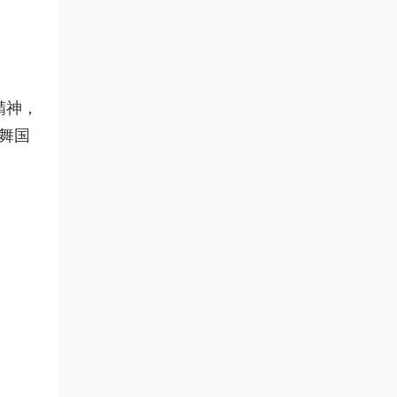
精神，
舞国