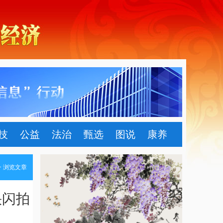
技
公益
法治
甄选
图说
康养
> 浏览文章
快闪拍