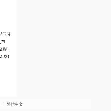
镇玉带
的节
摄影）
金华】
价
┊
繁體中文