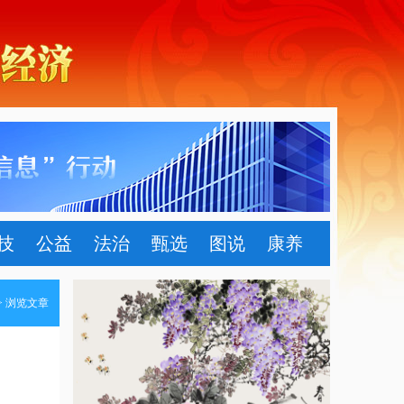
技
公益
法治
甄选
图说
康养
> 浏览文章