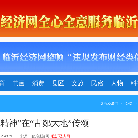
育
书画
消费
县区
文旅
民俗
人物
科
临沂经济网
>>
公益
>
禹精神”在“古郯大地”传颂
20:43:15
来源：临沂经济网
临沂经济网