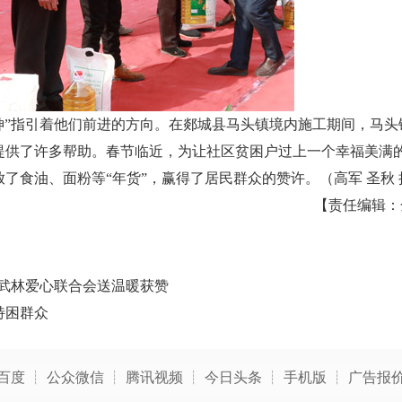
神
”指引着他们前进的方向。
在
郯城县马头镇境内施工
期间，马头
提供了许多帮助。
春节临近，为让社区贫困户过上一个幸福美满
放了食油、面粉等“年货”，赢得了居民群众的赞许。（高军 圣秋 
【责任编辑：
中华武林爱心联合会送温暖获赞
特困群众
百度
┊
公众微信
┊
腾讯视频
┊
今日头条
┊
手机版
┊
广告报