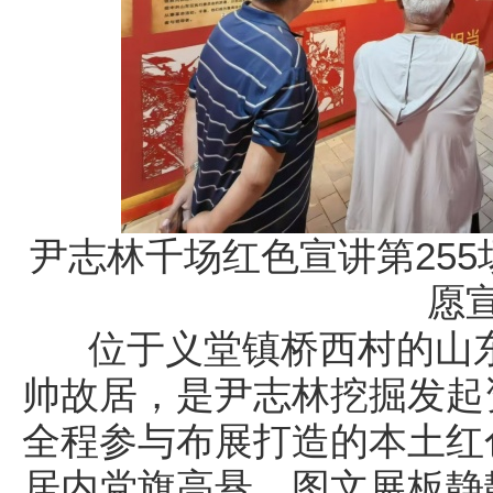
尹志林千场红色宣讲第25
愿
位于义堂镇桥西村的山东
帅故居，是尹志林挖掘发起
全程参与布展打造的本土红
居内党旗高悬，图文展板静