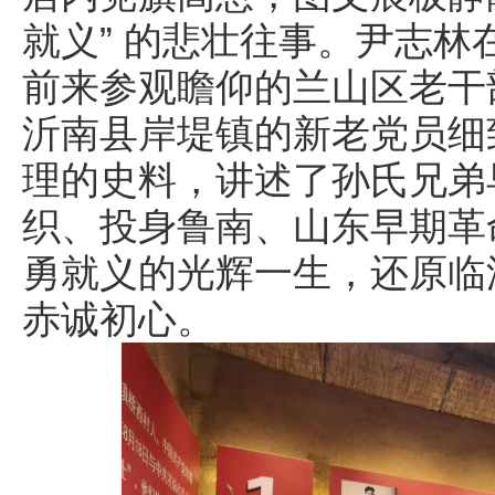
就义” 的悲壮往事。尹志
前来参观瞻仰的兰山区老干
沂南县岸堤镇的新老党员细
理的史料，讲述了孙氏兄弟
织、投身鲁南、山东早期革
勇就义的光辉一生，还原临
赤诚初心。