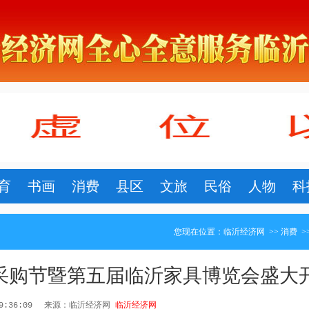
育
书画
消费
县区
文旅
民俗
人物
科
您现在位置：
临沂经济网
>>
消费
>
具采购节暨第五届临沂家具博览会盛大
19:36:09
来源：临沂经济网
临沂经济网