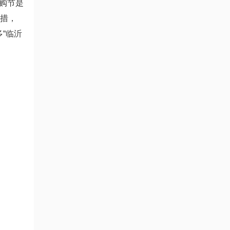
购节是
举措，
“临沂