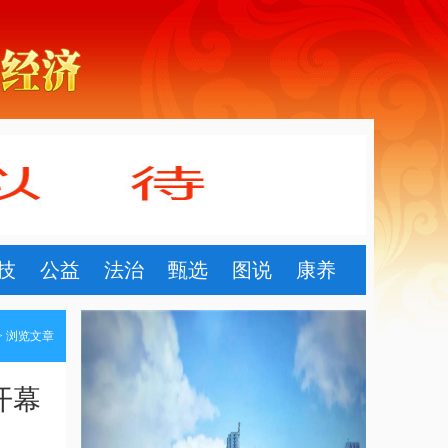
技
公益
法治
甄选
图说
康养
> 浏览文章
开幕