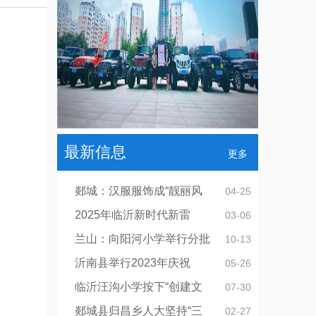
最新信息
更多
郯城：汉服服饰成“靓丽风
04-25
2025年临沂新时代新雷
03-06
兰山：向阳河小学举行分批
10-13
沂南县举行2023年庆祝
05-26
临沂汪沟小学按下“创建文
07-30
郯城县归昌乡人大坚持“三
02-27