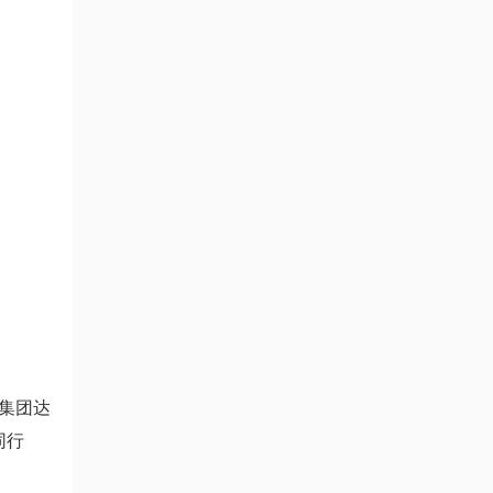
集团达
同行