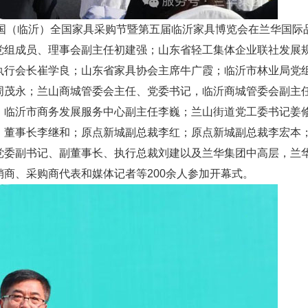
届中国（临沂）全国家具采购节暨第五届临沂家具博览会在兰华国际
党组成员、理事会副主任初建强；山东省轻工集体企业联社发展
执行会长崔学良；山东省家具协会主席牛广霞；临沂市林业局党
周茂永；兰山商城管委会主任、党委书记，临沂商城管委会副主
；临沂市商务发展服务中心副主任李巍；兰山街道党工委书记姜
、董事长李继和；原点新城副总裁李红；原点新城副总裁李宏本
党委副书记、副董事长、执行总裁刘建以及兰华集团中高层，兰
商、采购商代表和媒体记者等200余人参加开幕式。