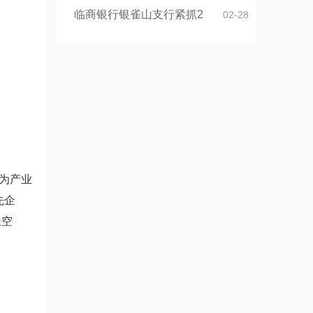
临商银行银雀山支行紧抓2
02-28
为产业
先企
长空