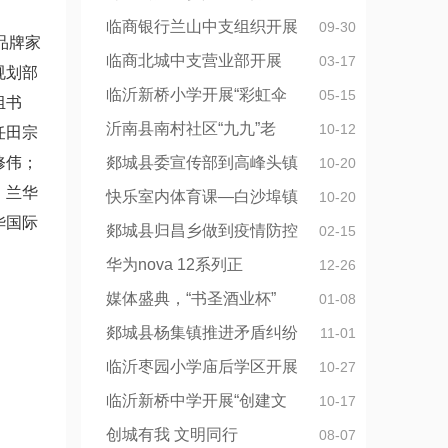
临商银行兰山中支组织开展
09-30
品牌家
临商北城中支营业部开展
03-17
规划部
临沂新桥小学开展“彩虹伞
05-15
组书
沂南县南村社区“九九”老
10-12
任田宗
修伟；
郯城县委宣传部到高峰头镇
10-20
；兰华
快乐室内体育课—白沙埠镇
10-20
华国际
郯城县归昌乡做到疫情防控
02-15
华为nova 12系列正
12-26
媒体盛典，“书圣酒业杯”
01-08
郯城县杨集镇推进矛盾纠纷
11-01
临沂枣园小学庙后学区开展
10-27
临沂新桥中学开展“创建文
10-17
创城有我 文明同行
08-07