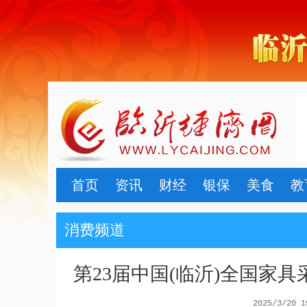
首页
资讯
财经
银保
美食
教
消费频道
第23届中国(临沂)全国家
2025/3/20 