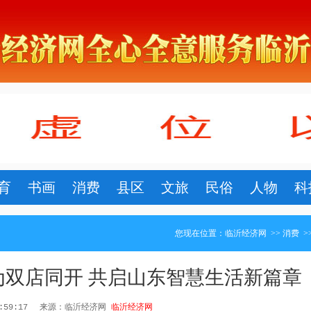
育
书画
消费
县区
文旅
民俗
人物
科
您现在位置：
临沂经济网
>>
消费
>
为双店同开 共启山东智慧生活新篇章
0:59:17
来源：临沂经济网
临沂经济网