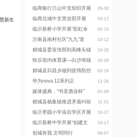
临商银行兰山中支组织开展
09-30
临商北城中支营业部开展
03-17
慧新生
临沂新桥小学开展“彩虹伞
05-15
沂南县南村社区“九九”老
10-12
郯城县委宣传部到高峰头镇
10-20
快乐室内体育课—白沙埠镇
10-20
郯城县归昌乡做到疫情防控
02-15
华为nova 12系列正
12-26
媒体盛典，“书圣酒业杯”
01-08
郯城县杨集镇推进矛盾纠纷
11-01
临沂枣园小学庙后学区开展
10-27
临沂新桥中学开展“创建文
10-17
创城有我 文明同行
08-07