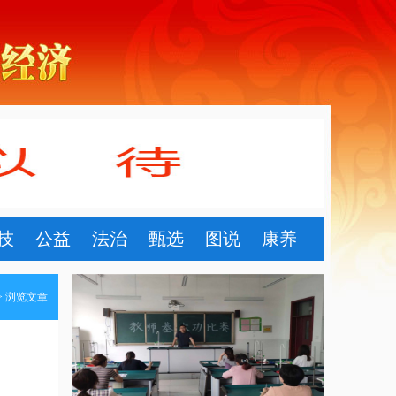
技
公益
法治
甄选
图说
康养
> 浏览文章