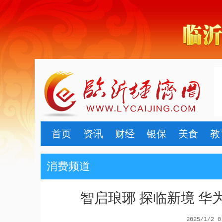
首页
资讯
财经
银保
美食
教
消费频道
智启琅琊 探临新境 华
2025/1/2 