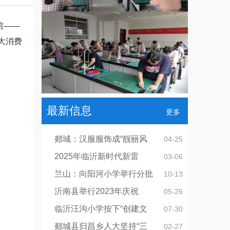
馆——
大消费
最新信息
更多
郯城：汉服服饰成“靓丽风
04-25
2025年临沂新时代新雷
03-06
兰山：向阳河小学举行分批
10-13
沂南县举行2023年庆祝
05-26
临沂汪沟小学按下“创建文
07-30
郯城县归昌乡人大坚持“三
02-27