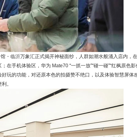
活馆・临沂万象汇正式揭开神秘面纱，人群如潮水般涌入店内，
机体验区，华为 Mate70 “一抓一放”“碰一碰”“红枫原色影像
验好玩的功能，对还原本色的拍摄赞不绝口，以及体验智慧屏体
便利。