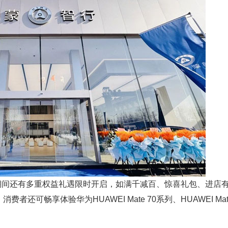
间还有多重权益礼遇限时开启，如满千减百、惊喜礼包、进店
可畅享体验华为HUAWEI Mate 70系列、HUAWEI Mate