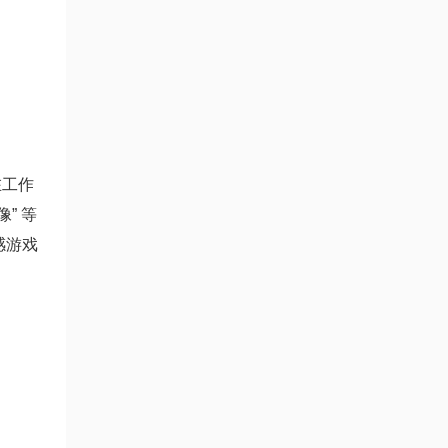
在工作
” 等
感游戏