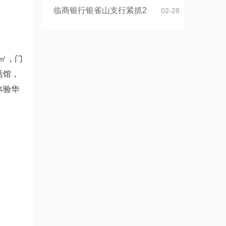
临商银行银雀山支行紧抓2
02-28
0㎡，门
活馆，
体验华