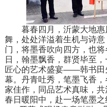
暮春四月，沂蒙大地惠风
舞，处处洋溢着生机与诗意
门，将墨香吹向四方，也将
日，翰墨飘香，群贤毕至，
匠心的艺术盛宴——韩书田
幕。丹青吐秀，笔墨飞香，
家佳作，同品艺术真味，共
春日暖阳中，赴一场笔墨之