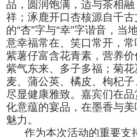
品，圆润饱满，适与茶相融
祥；涿鹿开口杏核源自千古
的“杏”字与“幸”字谐音，当
意幸福常在、笑口常开，常
紫薯仔富含花青素，营养价
紫气东来、多子多福；菊花
麦、蒲公英、橘皮、枸杞子
尽显健康雅致。嘉宾们在品
化意蕴的宴品，在墨香与美
魅力。
作为本次活动的重要支持