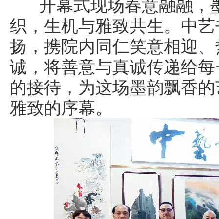
开幕式现场春意融融，墨
织，生机与雅致共生。中艺
扬，携院内同仁笑意相迎、
诚，将善意与真诚传递给每
的接待，为这场墨韵飘香的
雅致的序幕。