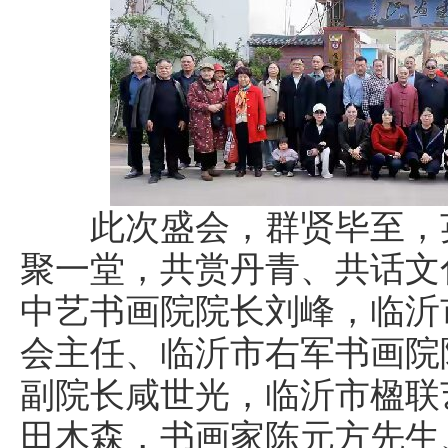
此次盛会，群贤毕至，英
聚一堂，共赏丹青、共话文
中艺书画院院长刘峰，临沂
会主任、临沂市右军书画院
副院长咸世光，临沂市楹联
田木森，书画家陈元方先生