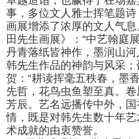
事，多位文人雅士挥笔题诗
画展增添了浓厚的文人气息
田先生画展》：“中艺翰庭
丹青落纸皆神作，墨润山河
韩先生作品的神韵与风采；
贺：“耕读挥毫五秩春，墨
先哲，花鸟虫鱼塑至真。卷
芳辰。艺名远播传中外，国
情，既是对韩先生数十年艺
术成就的由衷赞誉。