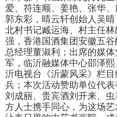
爱、符连顺、姜艳、张华、
郭东彩，晴云轩创始人吴晴
北村书记臧运海、村主任林
强，香港国酒集团安徽五谷
总经理董淑利；出席的媒体
军，临沂融媒体中心邵泽熙
沂电视台《沂蒙风采》栏目
兵；本次活动赞助单位代表
刘成丽、贵宾酒刘开来、虫
方人士携手同心，为这场艺