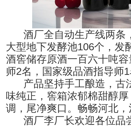
酒厂全自动生产线两条，
大型地下发酵池106个，发
酒窖储存原酒一百六十吨容
师2名，国家级品酒指导师1
产品坚持手工酿造，古法
味纯正，窖箱浓郁棉甜醇厚
调，尾净爽口。畅畅河北，
酒厂李厂长欢迎各位品