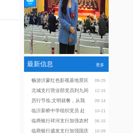
最新信息
更多
畅游沂蒙红色影视基地景区
09-25
北城支行营业部党员到九间
12-15
厉行节俭,文明就餐，从我
09-14
临沂新桥中学组织党员 赴
10-21
临商银行祥河支行加强农村
06-15
临商银行盛发支行加强国庆
10-09