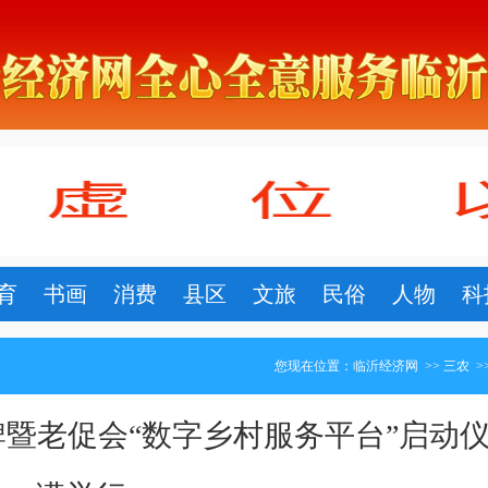
育
书画
消费
县区
文旅
民俗
人物
科
您现在位置：
临沂经济网
>>
三农
>
暨老促会“数字乡村服务平台”启动