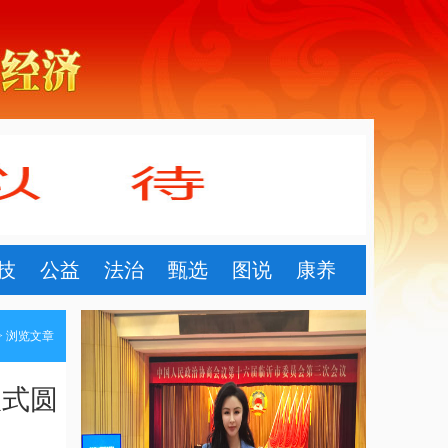
技
公益
法治
甄选
图说
康养
> 浏览文章
仪式圆