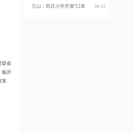
兰山：郑庄小学开展“口算
06-22
老促会
，临沂
河东
。