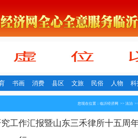
育
书画
消费
县区
文旅
民俗
人物
科
您现在位置：
临沂经济网
>>
法治
>
研究工作汇报暨山东三禾律所十五周