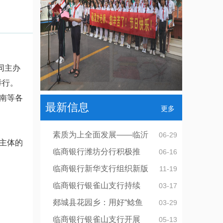
同主办
举行。
南等各
最新信息
更多
素质为上全面发展——临沂
06-29
主体的
临商银行潍坊分行积极推
06-16
临商银行新华支行组织新版
11-19
临商银行银雀山支行持续
03-17
郯城县花园乡：用好“鲶鱼
03-29
临商银行银雀山支行开展
05-13