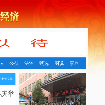
技
公益
法治
甄选
图说
康养
> 浏览文章
年庆举