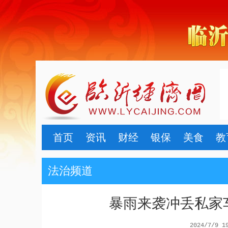
首页
资讯
财经
银保
美食
教
法治频道
暴雨来袭冲丢私家
2024/7/9 1