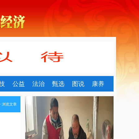
技
公益
法治
甄选
图说
康养
> 浏览文章