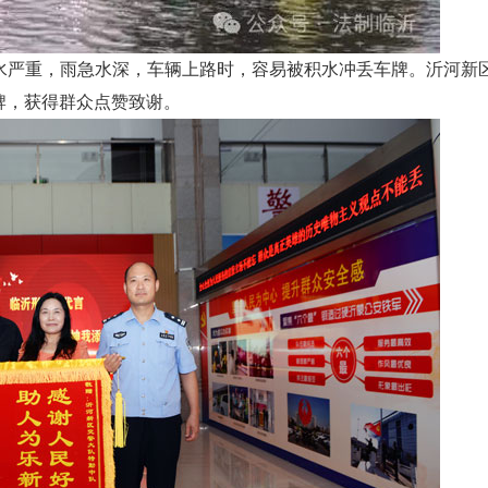
严重，雨急水深，车辆上路时，容易被积水冲丢车牌。沂河新
牌，获得群众点赞致谢。