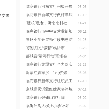
临商银行河东支行积极开展
06-06
临商银行新华支行做好年底
12-19
区交警
“硬核”敬老，沂南南村社
11-21
临商银行市中中支营业部加
06-11
景扬小学开展师生读书总结
04-23
“樱桃红•沂蒙情”临沂市
05-26
郯城县“清河行动”现场会
04-04
临商银行龙潭支行全力落实
02-26
沂蒙红嫂家乡，“五好”燃
05-06
临商银行新华支行组织员工
12-10
京城党员沂蒙红嫂家乡淬炼
07-11
临商银行银雀山支行圆
06-02
临沂汪沟大柳汪小学“不断
08-02