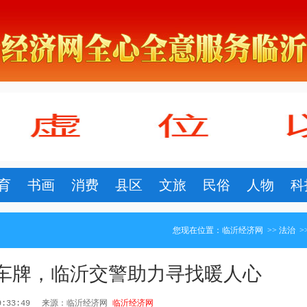
育
书画
消费
县区
文旅
民俗
人物
科
您现在位置：
临沂经济网
>>
法治
>
车牌，临沂交警助力寻找暖人心
9:33:49
来源：临沂经济网
临沂经济网