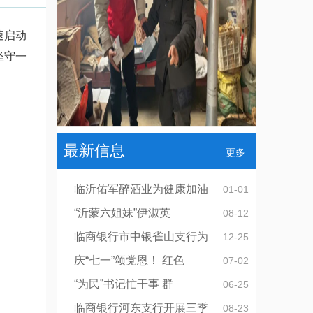
速启动
坚守一
最新信息
更多
临沂佑军醉酒业为健康加油
01-01
“沂蒙六姐妹”伊淑英
08-12
临商银行市中银雀山支行为
12-25
庆“七一”颂党恩！ 红色
07-02
“为民”书记忙干事 群
06-25
临商银行河东支行开展三季
08-23