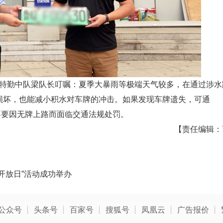
特勤中队梁队长叮嘱：夏季大暴雨等极端天气较多，在通过涉水
损坏，也能减小积水对车牌的冲击。如果发现车牌遗失，可通
，不要因无牌上路而面临交通法规处罚。
【责任编辑：
开放日”活动成功举办‌
公众号
┊
头条号
┊
百家号
┊
搜狐号
┊
凤凰云
┊
广告报价
┊