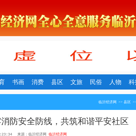
育
书画
消费
县区
文旅
民俗
人物
科
临沂经济网
>>
县区
>
牢消防安全防线，共筑和谐平安社区
0:23:34
来源：临沂经济网
临沂经济网