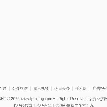
百度
┊
公众微信
┊
腾讯视频
┊
今日头条
┊
手机版
┊
广告报
GHT ©
2026 www.lycaijing.com All Rights Reserved.
临沂经济
临沂经济网由临沂市兰山区博华网络工作室主办