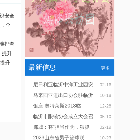
织安全
人，全
准排查
，提升
断提升
最新信息
更多
尼日利亚临沂中洋工业园安
02-16
马来西亚进出口协会驻临沂
10-18
银座·奥特莱斯2018临
12-28
临沂市眼镜协会成立大会召
05-10
郯城：将“担当作为，狠抓
02-19
2023山东省男子篮球联
10-23