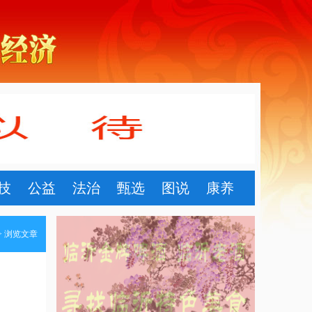
技
公益
法治
甄选
图说
康养
> 浏览文章