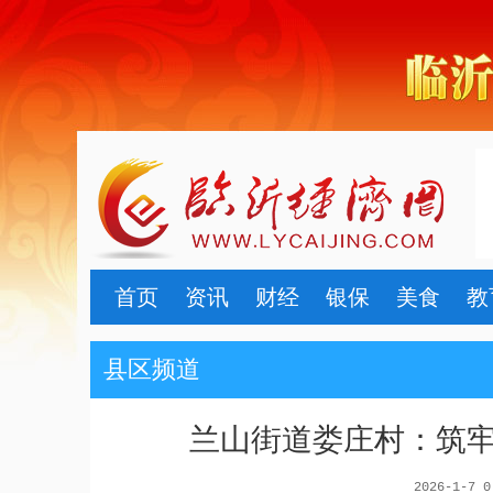
首页
资讯
财经
银保
美食
教
县区频道
兰山街道娄庄村：筑
2026-1-7 