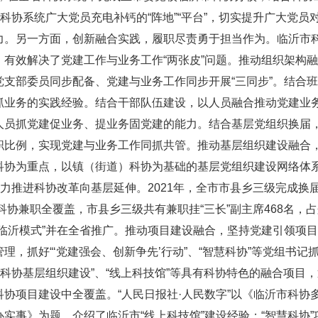
科协系统广大党员充电补钙的“阵地”“平台”，切实提升广大党员
力。另一方面，创新融合实践，履职尽责勇于担当作为。临沂市
有效解决了党建工作与业务工作“两张皮”问题。推动组织架构
支部委员同步配备、党建与业务工作同步开展“三同步”。结合
抓业务的实践经验。结合干部队伍建设，以人员融合推动党建业
人员抓党建促业务、提业务固党建的能力。结合基层党组织换届
职比例，实现党建与业务工作同抓共管。推动基层组织建设融合
科协为重点，以镇（街道）科协为基础的基层党组织建设网络体
大力推进科协改革向基层延伸。2021年，全市市县乡三级完成换
层科协兼职全覆盖，市县乡三级共有兼职挂“三长”副主席468名，
“临沂模式”并在全省推广。推动项目建设融合，坚持党建引领项
，抓好“‘党建强会、创新争先’行动”、“智慧科协”等党组书记
+1科协基层组织建设”、“线上科技馆”等具有科协特色的融合项目
协项目建设中全覆盖。“人民日报社·人民数字”以《临沂市科协
实事》为题，介绍了临沂市“线上科技馆”建设经验；“智慧科协”