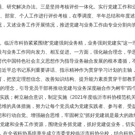
题、研究解决办法。三是坚持考核评价一体化。实行党建工作和
区、部室、个人工作进行评价考核，在季调度、半年总结和年度
况，又述业务工作开展情况，推进党建与业务工作由专业分割向
临沂市科协紧紧围绕“党建强则业务精，业务强则党建实”这一
设与业务工作同向发力、相互促进。一方面，强化融合理念，学
时代中国特色社会主义思想作为指导业务融合发展的根本遵循，
习近平总书记系列重要讲话、指示精神作为贯穿学习计划的主轴
育，把坚定理想信念、改善知识结构、提升能力素质贯穿干部教
”的理念，引导党员干部将推动党建与业务深度融合作为树牢“四
生动实践；树立融合意识，制定实施《2021年度临沂市科协模范机
思维的具体措施，努力让每个党员成为党建实践者、参与者、受
和行动自觉。增强融合思维，牢固树立“抓好党建就是最大的政
合党建和业务工作资源，围绕业务抓党建，抓好党建促业务，切
例如，在全省科协系统率先成立市委党校临沂市科协分校，结合科协