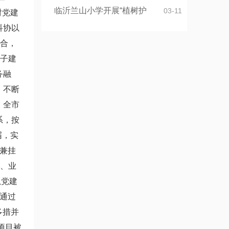
临沂兰山小学开展“植树护
03-11
对党建
科协以
融合，
班子建
务融
，不断
，全市
系，按
届，实
占兼挂
目、业
抓党建
，通过
多措并
项目被