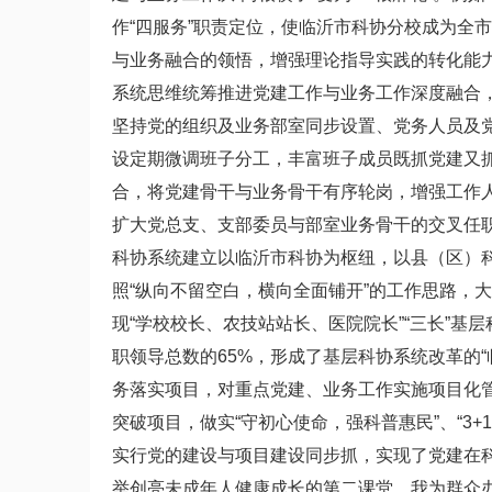
作“四服务”职责定位，使临沂市科协分校成为全市
与业务融合的领悟，增强理论指导实践的转化能
系统思维统筹推进党建工作与业务工作深度融合，
坚持党的组织及业务部室同步设置、党务人员及党
设定期微调班子分工，丰富班子成员既抓党建又
合，将党建骨干与业务骨干有序轮岗，增强工作
扩大党总支、支部委员与部室业务骨干的交叉任
科协系统建立以临沂市科协为枢纽，以县（区）
照“纵向不留空白，横向全面铺开”的工作思路，
现“学校校长、农技站站长、医院院长”“三长”基
职领导总数的65%，形成了基层科协系统改革的
务落实项目，对重点党建、业务工作实施项目化管理
突破项目，做实“守初心使命，强科普惠民”、“3
实行党的建设与项目建设同步抓，实现了党建在科
举创亮未成年人健康成长的第二课堂、我为群众办