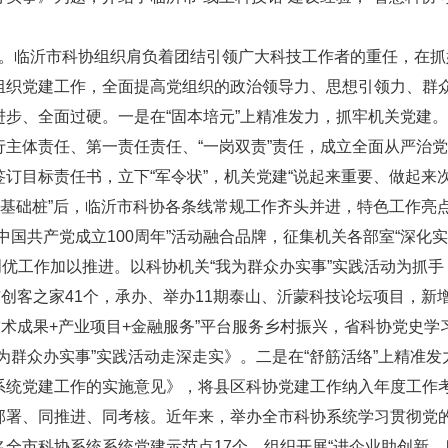
临沂市科协组织肩负着团结引领广大科技工作者的重任，在抓
组织党建工作，全面提高党组织的政治领导力、思想引领力、群
步、全面过硬。一是在“固本培元”上精准发力，抓牢机关党建
主体责任、第一责任责任、“一岗双责”责任，成立全面从严治
订目标责任书，立下“军令状”，机关党建“说起来重要、做起来
“基础桩”后，临沂市科协各条线常规工作齐头并进，特色工作亮
国共产党成立100周年”活动融合品牌，征集机关各部室“深化实
先创优工作加以推进。以科协机关“我为群众办实事”实践活动为抓手
市创客之家41个，承办、举办11期泰山、沂蒙科技论坛项目，新
“技术成果+产业项目+金融服务”平台服务乡村振兴，省科协党史学
为群众办实事”实践活动走深走实》。二是在“舒筋活络”上精准发
系统党建工作的实施意见》，将县区科协党建工作纳入年度工作
部署、同推进、同考核。近年来，举办全市科协系统学习贯彻党
全市科协系统系统党建示范点17个，组织开展“进企业助创新、