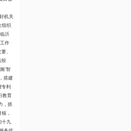
好机关
众组织
。临沂
党工作
次要、
点纷
施‘智
，搭建
增专利
习教育
力，抓
考核，
的十九
服务提