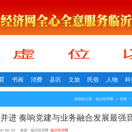
育
书画
消费
县区
文旅
民俗
人物
科
您现在位置：
临沂经济网
>>
科技
>
并进 奏响党建与业务融合发展最强
20:30:34
来源：临沂经济网
临沂经济网