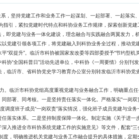
系，坚持党建工作和业务工作一起谋划、一起部署、一起落实
述为指引，紧扣党建时代特点和科协业务工作规律，探索创新党建
作法，即党建与业务一体化建设，理念融合与实践融合两翼发力，
实以党建引领各项工作，将党建融入到科协业务全过程，推动党
平“双提升”。临沂市科协被国家发改委等四部委授予“节约型机关
科协“全国科普日”活动先进单位，中科协《一周要情》分别刊
法，临沂市、省科协党史学习教育办公室分别转发临沂市科协党
。临沂市科协党组高度重视党建与业务融合工作，明确重点任
同部署、同考核。一是坚持责任落实一体化。严格落实“一岗双
季度调度班子成员“一岗双责”落实情况，强化班子成员党建与业务
责任落实体系。二是坚持制度保障一体化。制定实施《关于进一
于深入推进全市科协系统党建工作的实施意见》等文件，配套“三
作制度，明确推进机关党建与业务工作融合提升的具体措施，定期