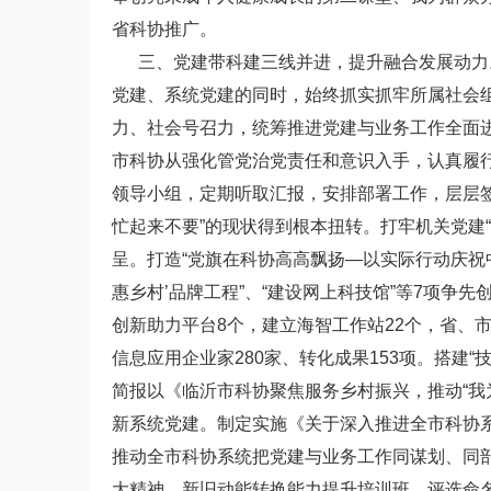
省科协推广。
三、党建带科建三线并进，提升融合发展动力。
党建、系统党建的同时，始终抓实抓牢所属社会
力、社会号召力，统筹推进党建与业务工作全面进
市科协从强化管党治党责任和意识入手，认真履行
领导小组，定期听取汇报，安排部署工作，层层签
忙起来不要”的现状得到根本扭转。打牢机关党建
呈。打造“党旗在科协高高飘扬—以实际行动庆祝中
惠乡村’品牌工程”、“建设网上科技馆”等7项争
创新助力平台8个，建立海智工作站22个，省、
信息应用企业家280家、转化成果153项。搭建
简报以《临沂市科协聚焦服务乡村振兴，推动“我
新系统党建。制定实施《关于深入推进全市科协
推动全市科协系统把党建与业务工作同谋划、同
大精神、新旧动能转换能力提升培训班，评选命名