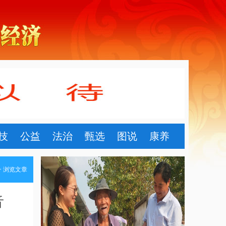
技
公益
法治
甄选
图说
康养
> 浏览文章
音