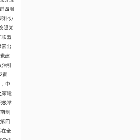
四进四服
层科协
按照党
“联盟
探索出
把党建
政治引
2家，
著，中
之家建
积极举
鲁南制
协第四
示在全