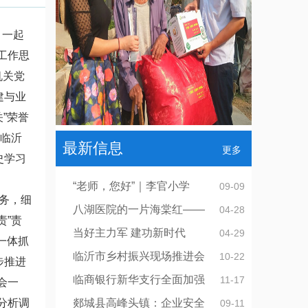
、一起
工作思
机关党
建与业
”荣誉
发临沂
最新信息
更多
史学习
“老师，您好”｜李官小学
09-09
务，细
八湖医院的一片海棠红——
04-28
责”责
当好主力军 建功新时代
04-29
一体抓
临沂市乡村振兴现场推进会
10-22
步推进
临商银行新华支行全面加强
11-17
会一
分析调
郯城县高峰头镇：企业安全
09-11