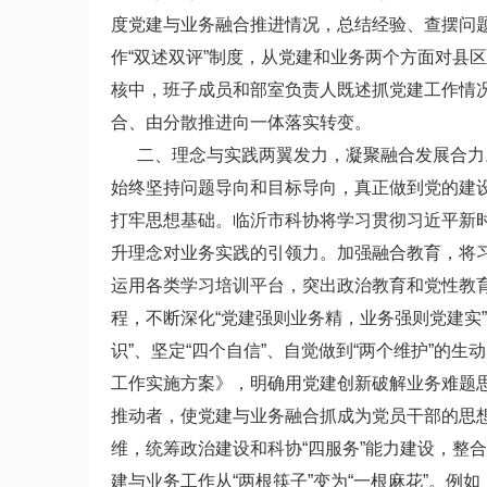
度党建与业务融合推进情况，总结经验、查摆问
作“双述双评”制度，从党建和业务两个方面对县
核中，班子成员和部室负责人既述抓党建工作情
合、由分散推进向一体落实转变。
二、理念与实践两翼发力，凝聚融合发展合力。
始终坚持问题导向和目标导向，真正做到党的建
打牢思想基础。临沂市科协将学习贯彻习近平新
升理念对业务实践的引领力。加强融合教育，将
运用各类学习培训平台，突出政治教育和党性教
程，不断深化“党建强则业务精，业务强则党建实
识”、坚定“四个自信”、自觉做到“两个维护”的
工作实施方案》，明确用党建创新破解业务难题
推动者，使党建与业务融合抓成为党员干部的思想
维，统筹政治建设和科协“四服务”能力建设，整
建与业务工作从“两根筷子”变为“一根麻花”。