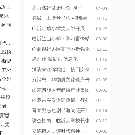
业务工
通力践行健康理念, 携手
04-04
述职考
郯城：非遗琴书传人唱响红
11-10
协同融
临沂金盾小学党支部开展
06-23
临沂兰山小学：学习雷锋精
03-02
理念，
临商银行枣园支行不断强化
12-11
思践悟
标准化 智能化 信息化
08-16
不断提
消防关注你我他，校园安全
11-20
，充分
育全过
好消息！非物质文化遗产传
01-07
个意
山东凯旋医养健康产业集团
03-01
关建设
内蒙古兴安盟民政局一行4
02-11
益者、
青春励志短剧《海棠花开》
06-19
绩”思
访企拓岗，临沂大学校长张
03-10
实让党
立德树人，铸时代精神 —
09-02
工