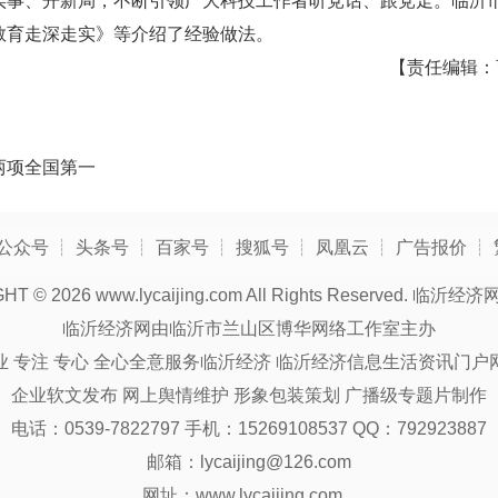
实事、开新局，不断引领广大科技工作者听党话、跟党走。临沂
教育走深走实》等介绍了经验做法。
【责任编辑：
两项全国第一
公众号
┊
头条号
┊
百家号
┊
搜狐号
┊
凤凰云
┊
广告报价
┊
GHT ©
2026 www.lycaijing.com All Rights Reserved.
临沂经济
临沂经济网由临沂市兰山区博华网络工作室主办
业 专注 专心 全心全意服务临沂经济 临沂经济信息生活资讯门户
企业软文发布 网上舆情维护 形象包装策划 广播级专题片制作
电话：0539-7822797 手机：15269108537 QQ：792923887
邮箱：lycaijing@126.com
网址：www.lycaijing.com