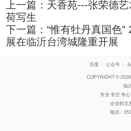
上一篇：
天香苑---张荣德
荷写生
下一篇：
“惟有牡丹真国色” 
展在临沂台湾城隆重开展
百度
┊
公众号
┊
COPYRIGHT ©
2026
临
专业 专注 专
企业软文
电话：0539